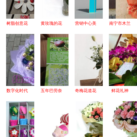
树脂创意花
黄玫瑰的花
营销中心美
南宁市木兰
卉冰箱贴
语与礼品花
陈包装 花
藤花屋礼品
韩国设计的
卉销售技巧
卉礼品如何
花卉热卖促
实用婚礼礼
精准提升销
销分析报告
品与外贸热
售转化
销的精彩之
道
数字化时代
五年巴劳奈
奇梅花道花
鲜花礼神
的小类蓝海
无花果苗
艺 母亲节
上海白云观
鲜花礼品与
基地直供，
倒计时 超
主殿神前鲜
专递服务的
今年头条礼
多花礼任你
花接受供养
价值重塑
品花卉销售
选,让老妈
新趋势
秒杀隔壁王