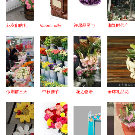
花友们的礼
Valentino棕
许愿晶灵与
湘隆时代广
物在我的园
韵花语｜奢
魔幻水晶
场里的四季
中绽——园
华礼赠与都
福建省福安
花语——探
艺论坛礼品
市女性的姿
市倬海生态
访有间花店
花卉销售经
态表达
工艺品的创
验谈
意魔法世界
假期前三天
中秋佳节
花之物语
全球礼品花
的春节消费
鲜花绿植，
礼品花卉加
卉销售供应
热 青岛商
馈赠佳礼的
盟的全方位
链 出口花
场客如潮涌
智慧之选
解析
器批发市场
现生机
与价格攻略