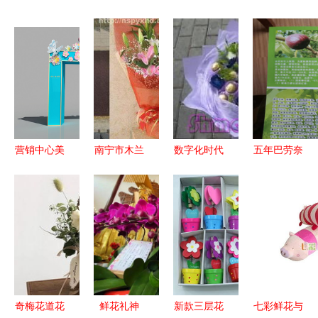
营销中心美
南宁市木兰
数字化时代
五年巴劳奈
陈包装 花
藤花屋礼品
的小类蓝海
无花果苗
卉礼品如何
花卉热卖促
鲜花礼品与
基地直供，
精准提升销
销分析报告
专递服务的
今年头条礼
售转化
价值重塑
品花卉销售
新趋势
奇梅花道花
鲜花礼神
新款三层花
七彩鲜花与