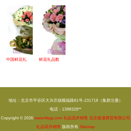
艺 母亲节
上海白云观
型花缸名片
可爱猪抱忱
倒计时 超
主殿神前鲜
夹 厂家直
传递温情
多花礼任你
花接受供养
销，定制独
精品礼物的
选,让老妈
属于你的木
快递体验评
秒杀隔壁王
质广告精品
测
阿姨
中国鲜花礼
鲜花礼品数
品网 数字
字化 小类
化时代的花
商品如何撬
卉销售新生
动大市场
态
地址：北京市平谷区大兴庄镇顺福路81号-231718（集群注册）
电话：1398328**
Copyright © 2026
www.fdqqj.com
礼品花卉销售
北京俊溪商贸有限公司
礼品花卉销售
版权所有
Sitemap