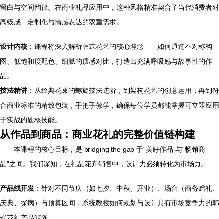
留白与空间韵律。在商业礼品应用中，这种风格精准契合了当代消费者对
高级感、定制化与情感表达的双重需求。
设计内核
：课程将深入解析韩式花艺的核心理念——如何通过不对称构
图、低饱和度配色、细腻的质感对比，打造出充满呼吸感与故事性的作
品。
技法精讲
：从经典花束的螺旋技法进阶，到架构花艺的创意运用，再到符
合商业标准的精致包装，手把手教学，确保每位学员都能掌握可立即应用
于实战的硬核技能。
从作品到商品：商业花礼的完整价值链构建
本课程的核心目标，是 bridging the gap 于“美好作品”与“畅销商
品”之间。我们深知，在礼品花卉销售中，设计力必须转化为市场力。
产品线开发
：针对不同节庆（如七夕、中秋、开业）、场合（商务赠礼、
庆典、探病）与预算区间，系统教授如何规划与设计具有市场竞争力的韩
式花礼产品矩阵。