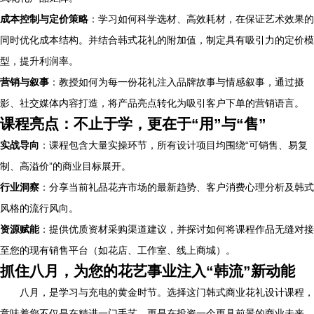
成本控制与定价策略
：学习如何科学选材、高效耗材，在保证艺术效果的
同时优化成本结构。并结合韩式花礼的附加值，制定具有吸引力的定价模
型，提升利润率。
营销与叙事
：教授如何为每一份花礼注入品牌故事与情感叙事，通过摄
影、社交媒体内容打造，将产品亮点转化为吸引客户下单的营销语言。
课程亮点：不止于学，更在于“用”与“售”
实战导向
：课程包含大量实操环节，所有设计项目均围绕“可销售、易复
制、高溢价”的商业目标展开。
行业洞察
：分享当前礼品花卉市场的最新趋势、客户消费心理分析及韩式
风格的流行风向。
资源赋能
：提供优质资材采购渠道建议，并探讨如何将课程作品无缝对接
至您的现有销售平台（如花店、工作室、线上商城）。
抓住八月，为您的花艺事业注入“韩流”新动能
八月，是学习与充电的黄金时节。选择这门韩式商业花礼设计课程，
意味着您不仅是在精进一门手艺，更是在投资一个更具前景的商业未来。